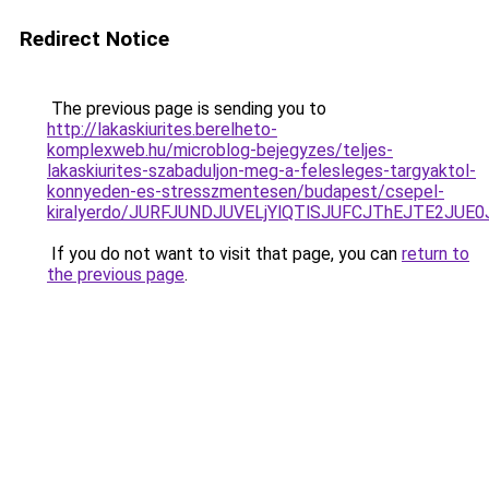
Redirect Notice
The previous page is sending you to
http://lakaskiurites.berelheto-
komplexweb.hu/microblog-bejegyzes/teljes-
lakaskiurites-szabaduljon-meg-a-felesleges-targyaktol-
konnyeden-es-stresszmentesen/budapest/csepel-
kiralyerdo/JURFJUNDJUVELjYlQTlSJUFCJThEJTE2J
If you do not want to visit that page, you can
return to
the previous page
.