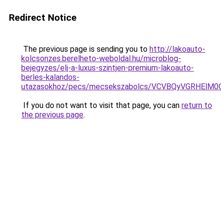
Redirect Notice
The previous page is sending you to
http://lakoauto-
kolcsonzes.berelheto-weboldal.hu/microblog-
bejegyzes/elj-a-luxus-szintjen-premium-lakoauto-
berles-kalandos-
utazasokhoz/pecs/mecsekszabolcs/VCVBQyVGRHEl
If you do not want to visit that page, you can
return to
the previous page
.